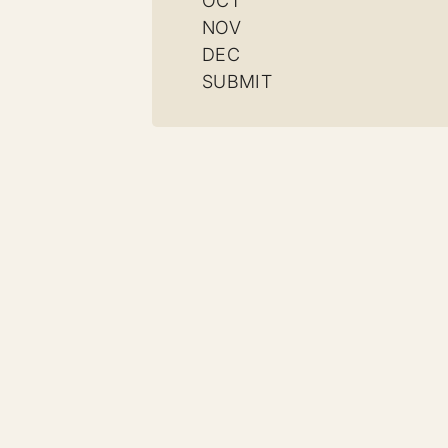
OCT
NOV
DEC
SUBMIT