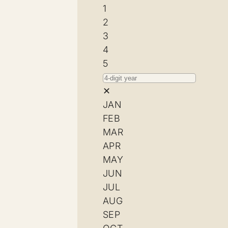
1
2
3
4
5
✕
JAN
FEB
MAR
APR
MAY
JUN
JUL
AUG
SEP