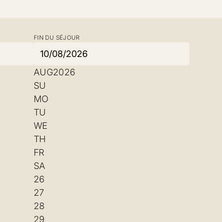
FIN DU SÉJOUR
AUG
2026
SU
MO
TU
WE
TH
FR
SA
26
27
28
29