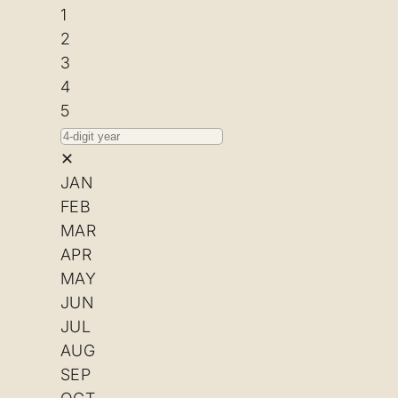
1
2
3
4
5
✕
JAN
FEB
MAR
APR
MAY
JUN
JUL
AUG
SEP