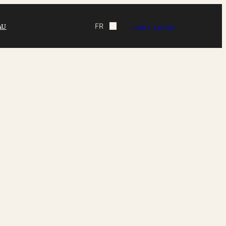
AU
FR
visiter le palais