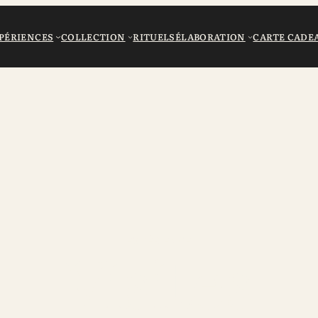
PÉRIENCES
COLLECTION
RITUELS
ÉLABORATION
CARTE CADE
EXPÉRIENCE
Visites