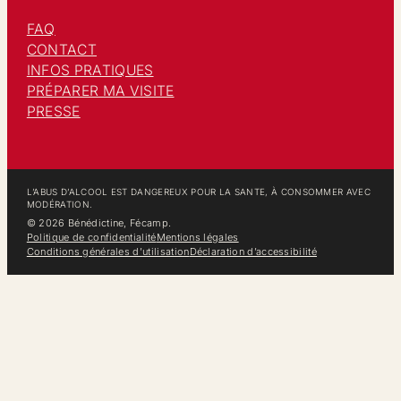
FAQ
CONTACT
INFOS PRATIQUES
PRÉPARER MA VISITE
PRESSE
L’ABUS D’ALCOOL EST DANGEREUX POUR LA SANTE, À CONSOMMER AVEC
MODÉRATION.
© 2026 Bénédictine, Fécamp.
Politique de confidentialité
Mentions légales
Conditions générales d’utilisation
Déclaration d’accessibilité