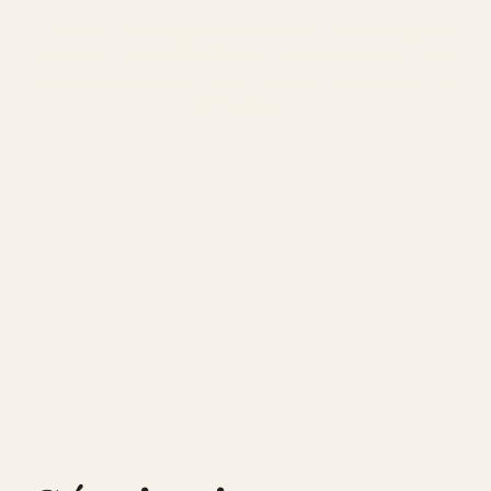
Un palais ouvert pour vos rendez-vous d’exception
: séminaires, célébrations, soirées privées. Chacun
pensé sur mesure, dans un lieu qui ne ressemble à
aucun autre.